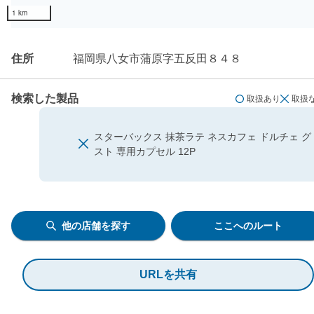
1 km
住所
福岡県八女市蒲原字五反田８４８
検索した製品
取扱あり
取扱
スターバックス 抹茶ラテ ネスカフェ ドルチェ グ
スト 専用カプセル 12P
他の店舗を探す
ここへのルート
URLを共有