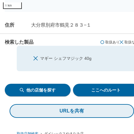
1 km
住所
大分県別府市鶴見２８３−１
検索した製品
取扱あり
取扱
マギー シェフマジック 40g
他の店舗を探す
ここへのルート
URLを共有
取扱店舗検索
ダイレックスやまなみ店