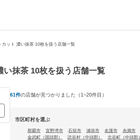
カット 濃い抹茶 10枚を扱う店舗一覧
い抹茶 10枚を扱う店舗一覧
61
件
の店舗が見つかりました
（1~20件目）
市区町村を選ぶ
那覇市
宜野湾市
石垣市
浦添市
名護市
糸満市
金武町（国頭郡）
読谷村（中頭郡）
北谷町（中頭郡