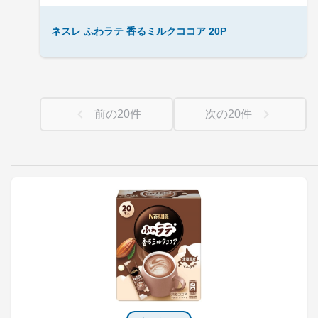
ネスレ ふわラテ 香るミルクココア 20P
前の
20
件
次の
20
件