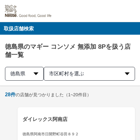
取扱店舗検索
徳島県のマギー コンソメ 無添加 8Pを扱う店
舗一覧
徳島県
市区町村を選ぶ
28
件
の店舗が見つかりました
（1~20件目）
ダイレックス阿南店
徳島県阿南市日開野町谷田８９２