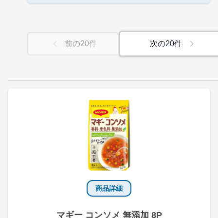
前の
20
件
次の
20
件
商品詳細
マギー コンソメ 無添加 8P