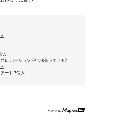
個入
個入
ネスレ ポーション 宇治抹茶ラテ 7個入
個入
アート 7個入
Powerd by