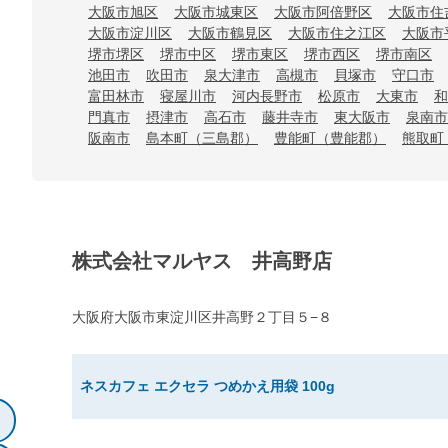
大阪市旭区
大阪市城東区
大阪市阿倍野区
大阪市住
大阪市淀川区
大阪市鶴見区
大阪市住之江区
大阪市
堺市堺区
堺市中区
堺市東区
堺市西区
堺市南区
池田市
吹田市
泉大津市
高槻市
貝塚市
守口市
富田林市
寝屋川市
河内長野市
松原市
大東市
和
門真市
摂津市
高石市
藤井寺市
東大阪市
泉南市
阪南市
島本町（三島郡）
豊能町（豊能郡）
熊取町
株式会社マルヤス 井高野店
大阪府大阪市東淀川区井高野２丁目５−８
ネスカフェ エクセラ つめかえ用袋 100g