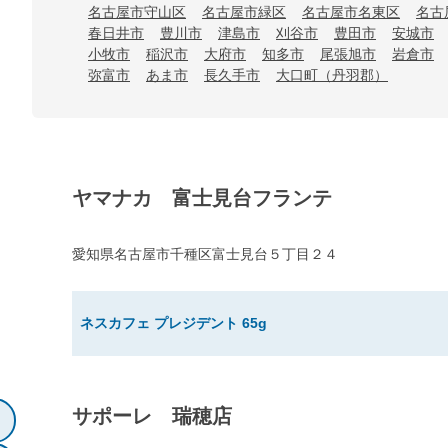
名古屋市守山区
名古屋市緑区
名古屋市名東区
名古
春日井市
豊川市
津島市
刈谷市
豊田市
安城市
小牧市
稲沢市
大府市
知多市
尾張旭市
岩倉市
弥富市
あま市
長久手市
大口町（丹羽郡）
ヤマナカ 富士見台フランテ
愛知県名古屋市千種区富士見台５丁目２４
ネスカフェ プレジデント 65g
サポーレ 瑞穂店