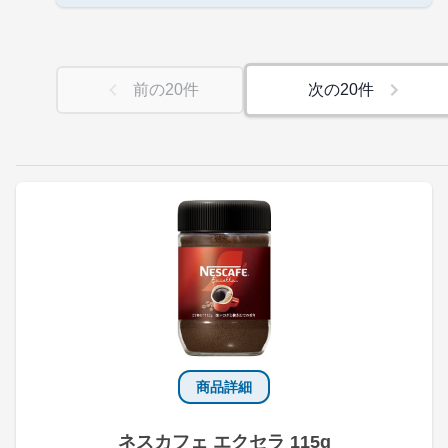
前の
20
件
次の
20
件
商品詳細
ネスカフェ エクセラ 115g