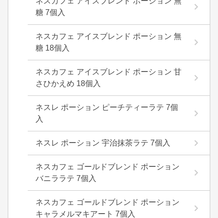
ネスカフェ アイスブレンド ポーション 無
糖 7個入
ネスカフェ アイスブレンド ポーション 無
糖 18個入
ネスカフェ アイスブレンド ポーション 甘
さひかえめ 18個入
ネスレ ポーション ピーチティーラテ 7個
入
ネスレ ポーション 宇治抹茶ラテ 7個入
ネスカフェ ゴールドブレンド ポーション
バニララテ 7個入
ネスカフェ ゴールドブレンド ポーション
キャラメルマキアート 7個入