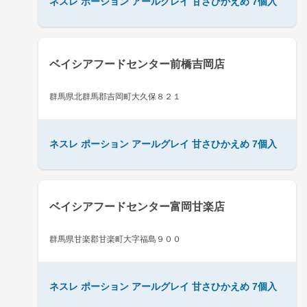
ネスレ ポーション アールグレイ 甘さひかえめ 7個入
ベイシアフードセンター前橋吉岡店
群馬県北群馬郡吉岡町大久保８２１
ネスレ ポーション アールグレイ 甘さひかえめ 7個入
ベイシアフードセンター富岡甘楽店
群馬県甘楽郡甘楽町大字福島９００
ネスレ ポーション アールグレイ 甘さひかえめ 7個入