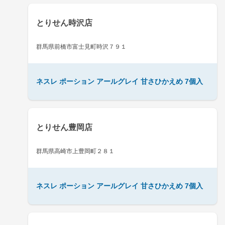
とりせん時沢店
群馬県前橋市富士見町時沢７９１
ネスレ ポーション アールグレイ 甘さひかえめ 7個入
とりせん豊岡店
群馬県高崎市上豊岡町２８１
ネスレ ポーション アールグレイ 甘さひかえめ 7個入