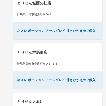
とりせん城西の杜店
群馬県太田市城西町８０-１
ネスレ ポーション アールグレイ 甘さひかえめ 7個入
とりせん群馬町店
群馬県高崎市中泉町６０５-１３
ネスレ ポーション アールグレイ 甘さひかえめ 7個入
とりせん大原店