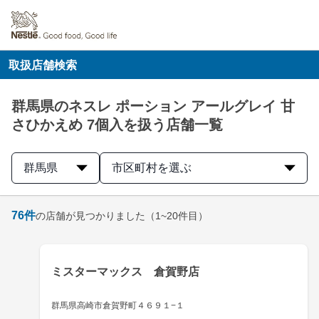
取扱店舗検索
群馬県のネスレ ポーション アールグレイ 甘
さひかえめ 7個入を扱う店舗一覧
群馬県
市区町村を選ぶ
76
件
の店舗が見つかりました
（1~20件目）
ミスターマックス 倉賀野店
群馬県高崎市倉賀野町４６９１−１