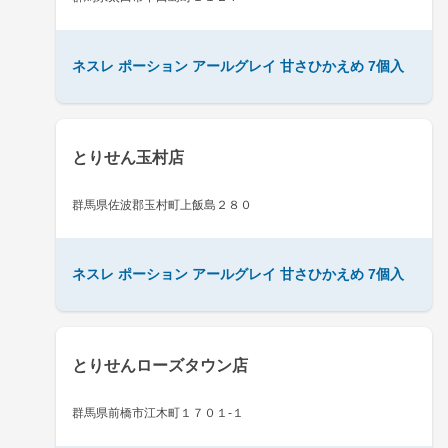
ネスレ ポーション アールグレイ 甘さひかえめ 7個入
とりせん玉村店
群馬県佐波郡玉村町上飯島２８０
ネスレ ポーション アールグレイ 甘さひかえめ 7個入
とりせんローズタウン店
群馬県前橋市江木町１７０１-１