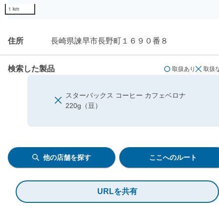
1 km
住所
長崎県諫早市長野町１６９０番８
検索した製品
取扱あり
取扱
スターバックス コーヒー カフェベロナ
220g（豆）
他の店舗を探す
ここへのルート
URLを共有