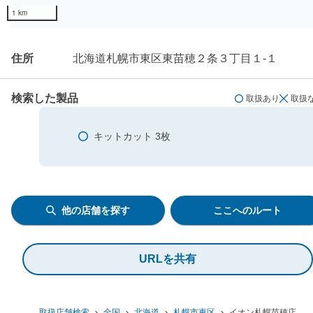
1 km
住所
北海道札幌市東区東苗穂２条３丁目１-１
検索した製品
取扱あり
取扱
キットカット 3枚
他の店舗を探す
ここへのルート
URLを共有
取扱店舗検索
全国
北海道
札幌市東区
イオン札幌苗穂店